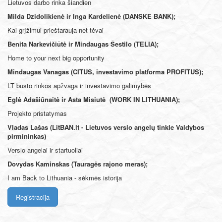
Lietuvos darbo rinka šiandien
Milda Dzidolikienė ir Inga Kardelienė (DANSKE BANK);
Kai grįžimui prieštarauja net tėvai
Benita Narkevičiūtė ir Mindaugas Šestilo (TELIA);
Home to your next big opportunity
Mindaugas Vanagas (CITUS, investavimo platforma PROFITUS);
LT būsto rinkos apžvaga ir investavimo galimybės
Eglė Adašiūnaitė ir Asta Misiutė (WORK IN LITHUANIA);
Projekto pristatymas
Vladas Lašas (LitBAN.lt - Lietuvos verslo angelų tinkle Valdybos
pirmininkas
)
Verslo angelai ir startuoliai
Dovydas Kaminskas (Tauragės rajono meras);
I am Back to Lithuania - sėkmės istorija
Registracija