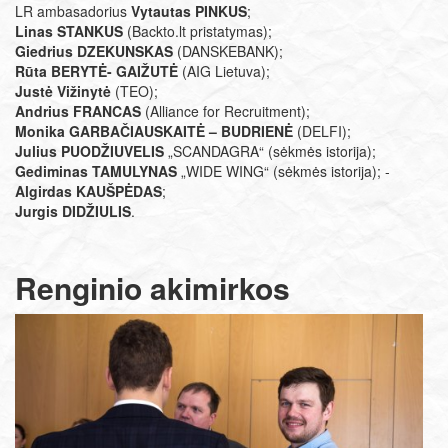
LR ambasadorius
Vytautas PINKUS
;
Linas STANKUS
(Backto.lt pristatymas);
Giedrius DZEKUNSKAS
(DANSKEBANK);
Rūta BERYTĖ- GAIŽUTĖ
(AIG Lietuva);
Justė Vižinytė
(TEO);
Andrius FRANCAS
(Alliance for Recruitment);
Monika GARBAČIAUSKAITĖ – BUDRIENĖ
(DELFI);
Julius PUODŽIUVELIS
„SCANDAGRA“ (sėkmės istorija);
Gediminas TAMULYNAS
„WIDE WING“ (sėkmės istorija); -
Algirdas KAUŠPĖDAS
;
​Jurgis DIDŽIULIS
.
Renginio akimirkos