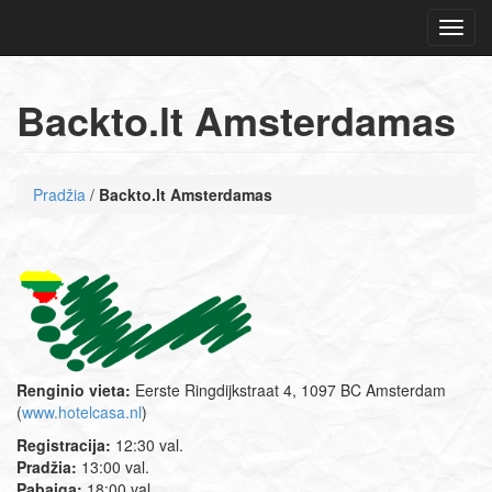
Navig
Backto.lt Amsterdamas
Pradžia
/
Backto.lt Amsterdamas
Renginio vieta:
Eerste Ringdijkstraat 4, 1097 BC Amsterdam
(
www.hotelcasa.nl
)
Registracija:
12:30 val.
Pradžia:
13:00 val.
Pabaiga:
18:00 val.