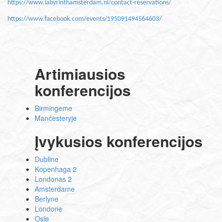
https://www.labyrinthamsterdam.nl/contact-reservations/
https://www.facebook.com/events/195091494564603/
Artimiausios
konferencijos
Birmingeme
Mančesteryje
Įvykusios konferencijos
Dubline
Kopenhaga 2
Londonas 2
Amsterdame
Berlyne
Londone
Osle