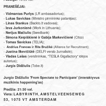
PRANEŠĖJAI:
-
Vidmantas Purlys
(LR ambasadorius);
-
Lukas Savickas
(Ministro pirmininko patarėjas);
-
Linas Stankus
(Backto.lt vadovas);
-
Ieva Jurkonienė
(Work in Lithuania);
-
Nerijus Mačiulis
(Swedbank)
-
Simona Kerpiškienė ir Gabija Markevičienė
(Citco)
-
Tomas Savickas
(TELIA);
-
;
Andrius Francas ir Rita Bružikė
(Alliance for Recruitment)
-
Justina Ilkevičiūtė
(DELFI verslo žurnalistė);
-
Vladas Lašas
(verslininkas, "TESLA Gigafactory" idėjos
autorius);
-
Jurgis Didžiulis
(Tobe.lt)
Jurgio Didžiulio 'From Spectate to Participate' (interaktyvus
muzikinis happening'as)
Pradžia: 21:30 val.
LABYRINTH
AMSTELVEENSEWEG
Vieta:
,
53, 1075 VT AMSTERDAM